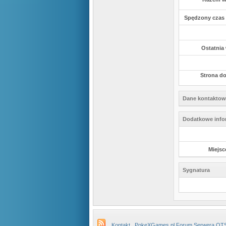
Spędzony czas 
Ostatnia 
Strona d
Dane kontaktow
Dodatkowe infor
Miejs
Sygnatura
Kontakt
PokeXGames.pl Forum Serwera OT