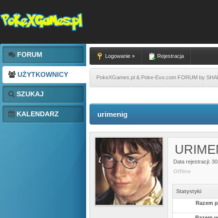
FORUM
Logowanie »
Rejestracja
UŻYTKOWNICY
PokeXGames.pl & Poke-Evo.com FORUM by SH
SZUKAJ
KALENDARZ
urimenig
URIME
Data rejestracji: 3
Offline
Statystyki
Razem p
Razem w