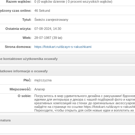
Razem wątków:
0 (0 wątków dziennie | 0 procent wszystkich wątków)
ędzony czas online:
46 Sekund
Tytuł:
Świeżo zarejestrowany
Ostatnia wizyta:
07-08-2024, 14:30
Wiek:
28-07-1987 (39 lat)
Strona domowa:
https://fotokart.ru/dizayn-s-rakushkami
e kontaktowe użytkownika ocuwafy
atkowe informacje o ocuwafy
Płeć:
mężczyzna
Miejscowość:
Алагир
O sobie:
Погрузитесь в мир удивительного дизайна с ракушками! Вдохно
идеями для интерьера и декора с нашей подборкой фото и карти
креативных композиций на стенах до оригинальных аксессуаров
найдёте на странице по ссылке https://fotokart.ru/dizayn-s-rakush
Переходите, чтобы открыть для себя новые идеи и воплотить их 
natura