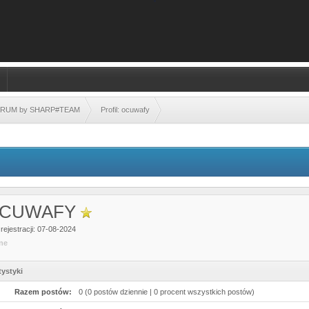
FORUM by SHARP#TEAM
Profil: ocuwafy
CUWAFY
rejestracji: 07-08-2024
ine
tystyki
Razem postów:
0 (0 postów dziennie | 0 procent wszystkich postów)