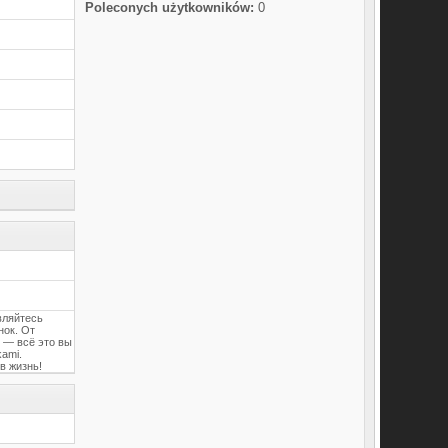
Poleconych użytkowników:
0
вляйтесь
нок. От
 — всё это вы
kami.
в жизнь!