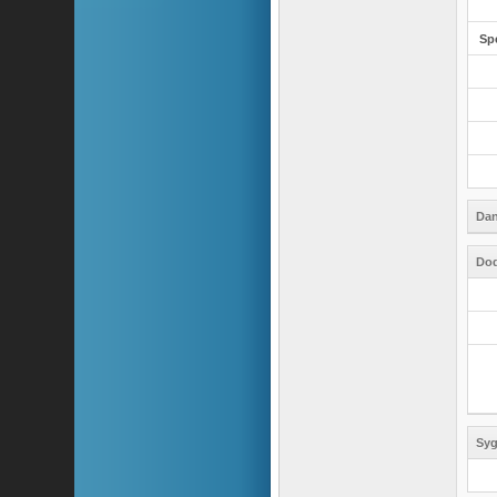
Sp
Dan
Dod
Syg