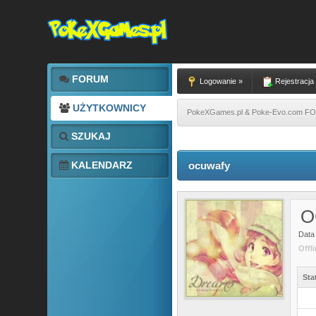
FORUM
Logowanie »
Rejestracja
UŻYTKOWNICY
PokeXGames.pl & Poke-Evo.com 
SZUKAJ
KALENDARZ
ocuwafy
O
Data 
Offl
Sta