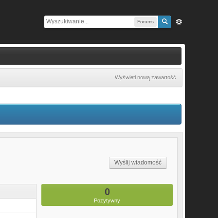
Forums
Wyświetl nową zawartość
Wyślij wiadomość
0
Pozytywny