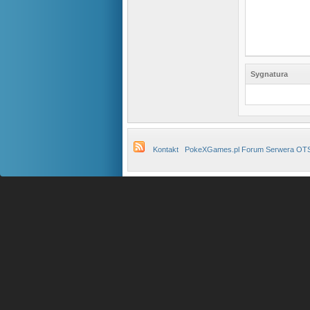
Sygnatura
Kontakt
PokeXGames.pl Forum Serwera OT