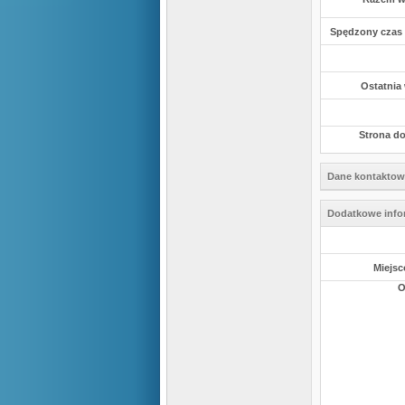
Spędzony czas 
Ostatnia 
Strona d
Dane kontaktow
Dodatkowe info
Miejs
O