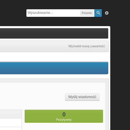
Forums
Wyświetl nową zawartość
Wyślij wiadomość
0
Pozytywny