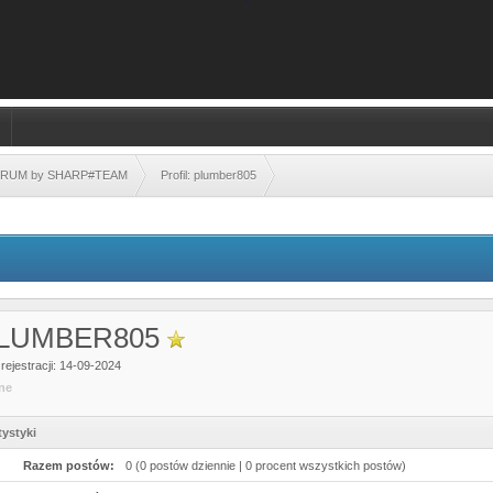
FORUM by SHARP#TEAM
Profil: plumber805
LUMBER805
rejestracji: 14-09-2024
ine
tystyki
Razem postów:
0 (0 postów dziennie | 0 procent wszystkich postów)