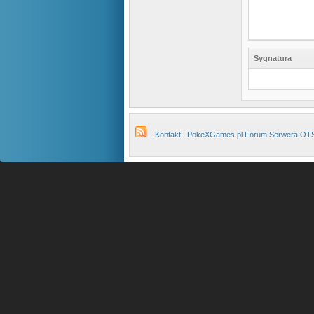
Sygnatura
Kontakt
PokeXGames.pl Forum Serwera OT