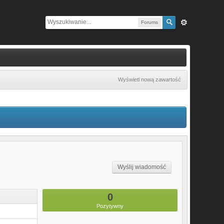
Forums
Wyświetl nową zawartość
Wyślij wiadomość
0
Pozytywny