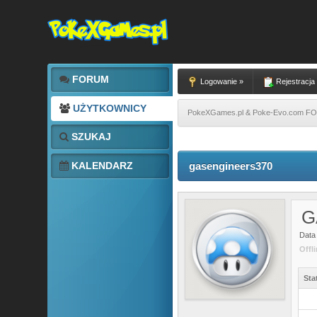
FORUM
Logowanie »
Rejestracja
UŻYTKOWNICY
PokeXGames.pl & Poke-Evo.com 
SZUKAJ
KALENDARZ
gasengineers370
G
Data 
Offl
Sta