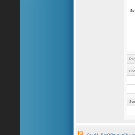
Sp
Dan
Dod
Syg
Kontakt
PokeXGames.pl Forum