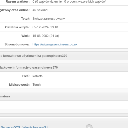
Razem wątków:
0 (0 wątków dziennie | 0 procent wszystkich wątków)
ędzony czas online:
46 Sekund
Tytuł:
Świeżo zarejestrowany
Ostatnia wizyta:
05-12-2024, 13:18
Wiek:
15-03-2002 (24 lat)
Strona domowa:
https://wigangasengineers.co.uk
e kontaktowe użytkownika gasengineers370
atkowe informacje o gasengineers370
Płeć:
kobieta
Miejscowość:
Toruń
natura
 Serwera OTS
Wersja bez grafiki