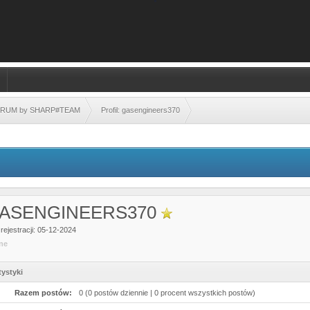
FORUM by SHARP#TEAM
Profil: gasengineers370
ASENGINEERS370
rejestracji: 05-12-2024
ine
tystyki
Razem postów:
0 (0 postów dziennie | 0 procent wszystkich postów)