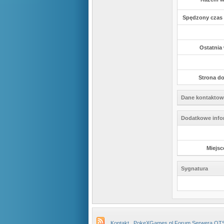
Spędzony czas 
Ostatnia 
Strona d
Dane kontaktow
Dodatkowe info
Miejs
Sygnatura
Kontakt
PokeXGames.pl Forum Serwera OT