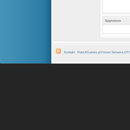
Sygnatura
Kontakt
PokeXGames.pl Forum Serwera OT