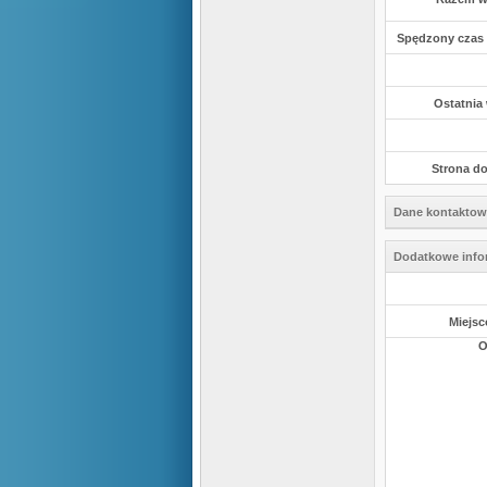
Spędzony czas 
Ostatnia 
Strona d
Dane kontaktow
Dodatkowe info
Miejs
O