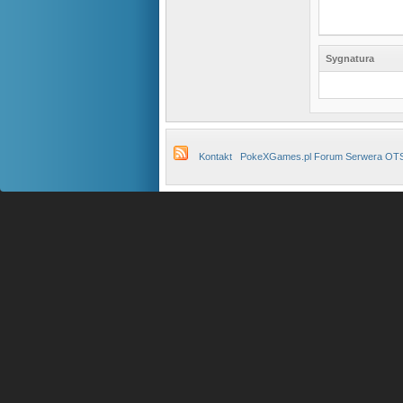
Sygnatura
Kontakt
PokeXGames.pl Forum Serwera OT