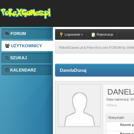
FORUM
Logowanie »
Rejestracja
UŻYTKOWNICY
PokeXGames.pl & Poke-Evo.com FORUM by SH
SZUKAJ
KALENDARZ
DanelaDunaj
DANE
Data rejestracji: 1
Offline
Statystyki
Razem p
Razem w