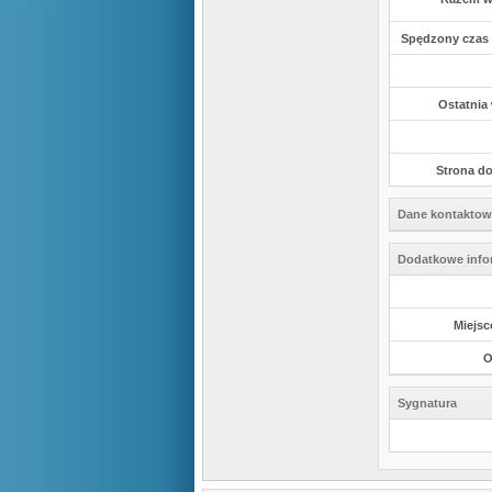
Spędzony czas 
Ostatnia 
Strona d
Dane kontaktow
Dodatkowe info
Miejs
O
Sygnatura