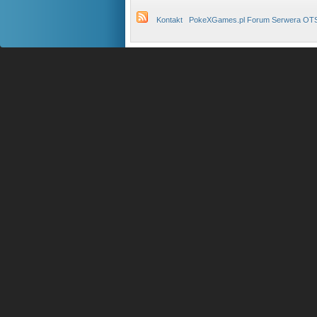
Kontakt
PokeXGames.pl Forum Serwera OT