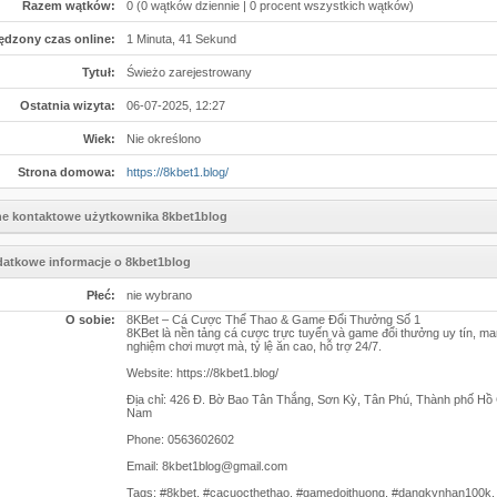
Razem wątków:
0 (0 wątków dziennie | 0 procent wszystkich wątków)
ędzony czas online:
1 Minuta, 41 Sekund
Tytuł:
Świeżo zarejestrowany
Ostatnia wizyta:
06-07-2025, 12:27
Wiek:
Nie określono
Strona domowa:
https://8kbet1.blog/
e kontaktowe użytkownika 8kbet1blog
atkowe informacje o 8kbet1blog
Płeć:
nie wybrano
O sobie:
8KBet – Cá Cược Thể Thao & Game Đổi Thưởng Số 1
8KBet là nền tảng cá cược trực tuyến và game đổi thưởng uy tín, ma
nghiệm chơi mượt mà, tỷ lệ ăn cao, hỗ trợ 24/7.
Website: https://8kbet1.blog/
Địa chỉ: 426 Đ. Bờ Bao Tân Thắng, Sơn Kỳ, Tân Phú, Thành phố Hồ C
Nam
Phone: 0563602602
Email: 8kbet1blog@gmail.com
Tags: #8kbet, #cacuocthethao, #gamedoithuong, #dangkynhan100k, 