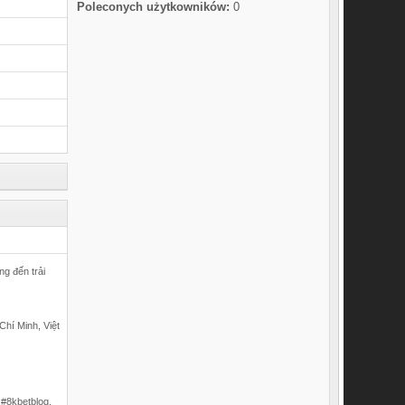
Poleconych użytkowników:
0
ng đến trải
hí Minh, Việt
#8kbetblog,