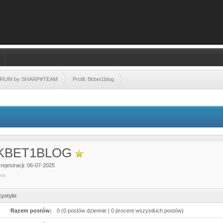
FORUM by SHARP#TEAM
Profil: 8kbet1blog
KBET1BLOG
rejestracji: 06-07-2025
ine
tystyki
Razem postów:
0 (0 postów dziennie | 0 procent wszystkich postów)