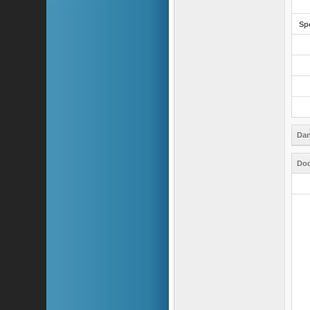
Sp
Dan
Dod