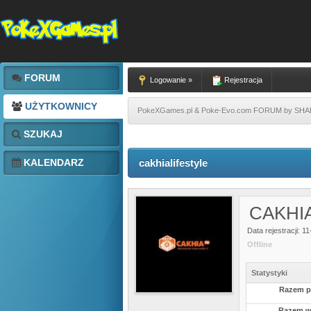
FORUM
Logowanie »
Rejestracja
UŻYTKOWNICY
PokeXGames.pl & Poke-Evo.com FORUM by SH
SZUKAJ
KALENDARZ
cakhialifestyle
CAKHI
Data rejestracji: 1
Offline
Statystyki
Razem p
Razem w