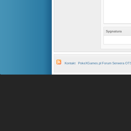
Sygnatura
Kontakt
PokeXGames.pl Forum Serwera OT