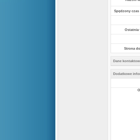
Spędzony czas 
Ostatnia 
Strona d
Dane kontaktow
Dodatkowe info
O