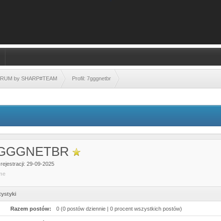
FORUM by SHARP#TEAM
Profil: 7gggnetbr
GGGNETBR
rejestracji: 29-09-2025
ine
tystyki
Razem postów:
0 (0 postów dziennie | 0 procent wszystkich postów)