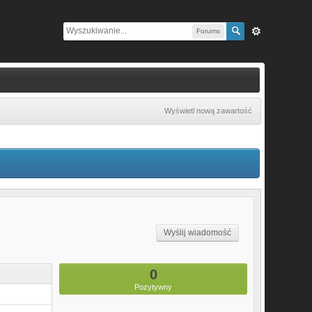
Forums
Wyświetl nową zawartość
Wyślij wiadomość
0
Pozytywny