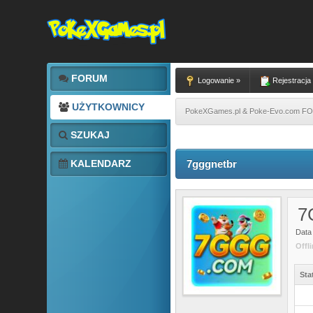
FORUM
Logowanie »
Rejestracja
UŻYTKOWNICY
PokeXGames.pl & Poke-Evo.com 
SZUKAJ
KALENDARZ
7gggnetbr
7
Data 
Offl
Sta