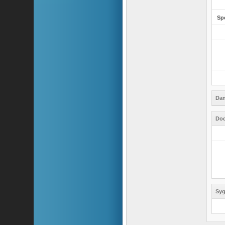
Sp
Dan
Dod
Syg