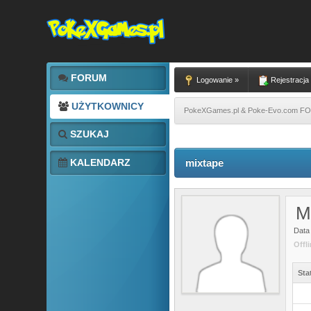
FORUM
Logowanie »
Rejestracja
UŻYTKOWNICY
PokeXGames.pl & Poke-Evo.com 
SZUKAJ
KALENDARZ
mixtape
M
Data 
Offl
Sta