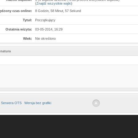
(
Znajdź wszystkie wątki
)
ędzony czas online:
8 Godzin, 58 Minut, 57 Sekund
Tytuł:
Początkujący
Ostatnia wizyta:
03-05-2014, 16:29
Wiek:
Nie określono
natura
 Serwera OTS
Wersja bez grafiki