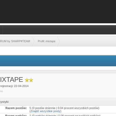
FORUM by SHARP#TEAM
Profil: mixtape
IXTAPE
rejestracji: 22-04-2014
ine
tystyki
Razem postów:
5 (0 postów dziennie | 0.04 procent wszystkich postów)
(
Znajdź wszystkie posty
)
Razem wątków:
1 (0 wątków dziennie | 0.08 procent wszystkich wątków)