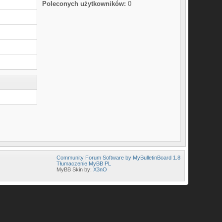
Poleconych użytkowników:
0
Community Forum Software by MyBulletinBoard 1.8
Tłumaczenie MyBB PL
MyBB Skin by:
X3nO