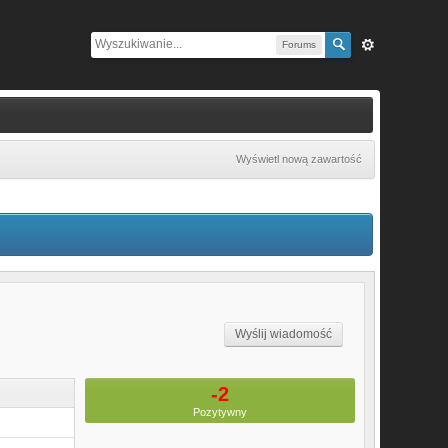
Forums
Wyświetl nową zawartość
Wyślij wiadomość
-2
Pozytywny