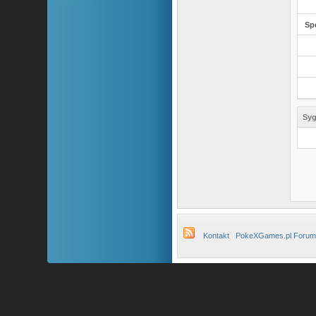
Sp
Syg
Kontakt
PokeXGames.pl Forum