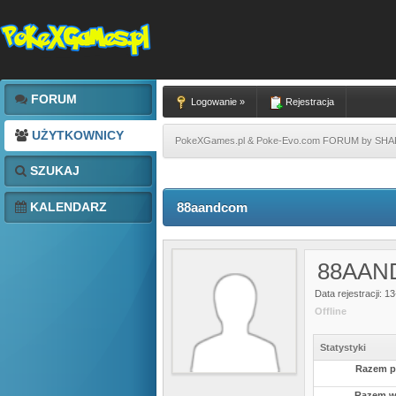
FORUM
Logowanie »
Rejestracja
UŻYTKOWNICY
PokeXGames.pl & Poke-Evo.com FORUM by SH
SZUKAJ
KALENDARZ
88aandcom
88AA
Data rejestracji: 1
Offline
Statystyki
Razem p
Razem w