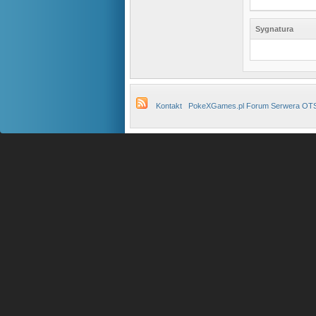
Sygnatura
Kontakt
PokeXGames.pl Forum Serwera OT