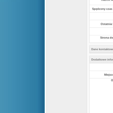
Spędzony czas 
Ostatnia 
Strona d
Dane kontaktow
Dodatkowe infor
Miejs
O