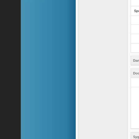
Sp
Dan
Dod
Syg