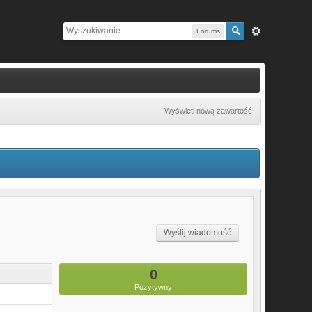
Forums
Wyświetl nową zawartość
Wyślij wiadomość
0
Pozytywny