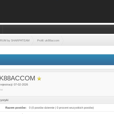
FORUM by SHARP#TEAM
Profil: uk88accom
K88ACCOM
rejestracji: 07-02-2026
ine
tystyki
Razem postów:
0 (0 postów dziennie | 0 procent wszystkich postów)