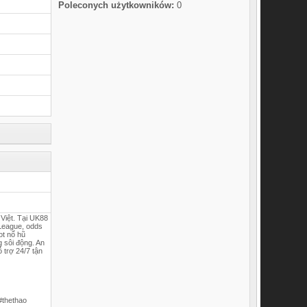
Poleconych użytkowników:
0
Việt. Tại UK88
-League, odds
ot nổ hũ
g sôi động. An
 trợ 24/7 tận
#thethao