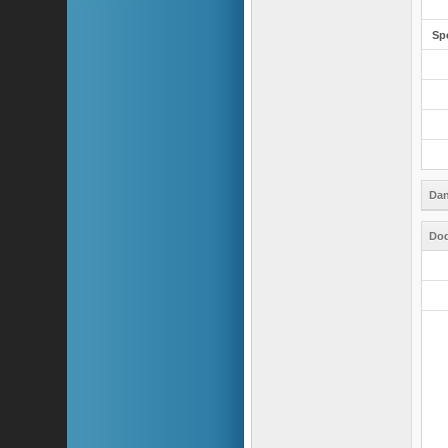
Sp
Dan
Dod