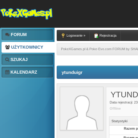
FORUM
Logowanie »
Rejestracja
UŻYTKOWNICY
PokeXGames.pl & Poke-Evo.com FORUM by SH
SZUKAJ
KALENDARZ
ytunduigr
YTUN
Data rejestracji: 2
Offline
Statystyki
Razem p
Razem w