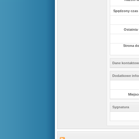
Spędzony czas 
Ostatnia 
Strona d
Dane kontaktow
Dodatkowe info
Miejs
Sygnatura