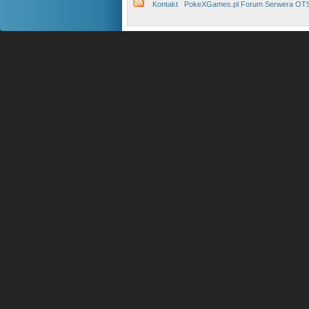
Kontakt
PokeXGames.pl Forum Serwera OT