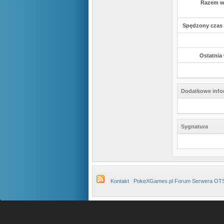
Razem w
Spędzony czas 
Ostatnia 
Dodatkowe info
Sygnatura
Kontakt
PokeXGames.pl Forum Serwera OT