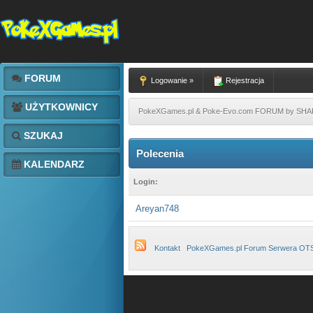
FORUM
Logowanie »
Rejestracja
UŻYTKOWNICY
PokeXGames.pl & Poke-Evo.com FORUM by SH
SZUKAJ
Polecenia
KALENDARZ
Login:
Areyan748
Kontakt
PokeXGames.pl Forum Serwera OT