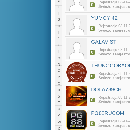
D
Rejestracja 08-11-
0
Świeżo zarejestr
E
F
YUMOYI42
G
Rejestracja 08-11-
H
0
Świeżo zarejestr
I
J
GALAVIST
K
Rejestracja 08-11-
L
0
Świeżo zarejestr
M
N
THUNGGOBAO
O
Rejestracja 08-11-
0
P
Świeżo zarejestr
Q
DOLA789CH
R
S
Rejestracja 08-11-
0
Świeżo zarejestr
T
U
PG88RUCOM
V
Rejestracja 08-11-
W
0
Świeżo zarejestr
X