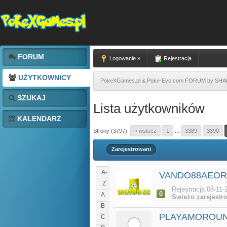
FORUM
Logowanie »
Rejestracja
UŻYTKOWNICY
PokeXGames.pl & Poke-Evo.com FORUM by SH
SZUKAJ
Lista użytkowników
KALENDARZ
Strony (3797):
« wstecz
1
...
3389
3390
Zarejestrowani
A-
VANDO88AEO
Z
Rejestracja 08-11-
0
A
Świeżo zarejestr
B
PLAYAMOROU
C