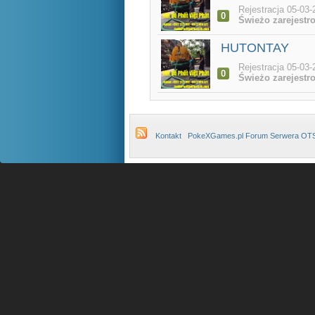
Rejestracja 05-03-
0
Świeżo zarejestr
HUTONTAY
Rejestracja 05-03-
0
Świeżo zarejestr
Kontakt
PokeXGames.pl Forum Serwera OT