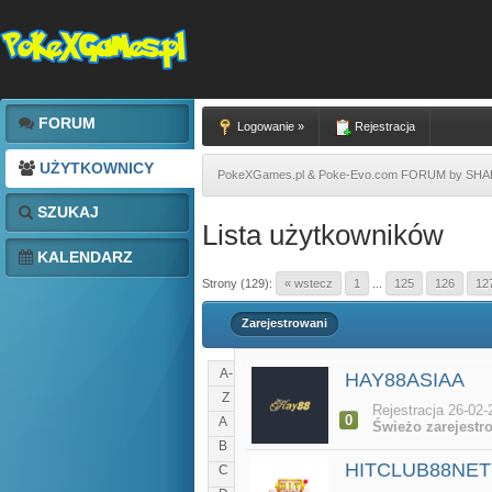
FORUM
Logowanie »
Rejestracja
UŻYTKOWNICY
PokeXGames.pl & Poke-Evo.com FORUM by SH
SZUKAJ
Lista użytkowników
KALENDARZ
Strony (129):
« wstecz
1
...
125
126
12
Zarejestrowani
A-
HAY88ASIAA
Z
Rejestracja 26-02-
0
A
Świeżo zarejestr
B
HITCLUB88NET
C