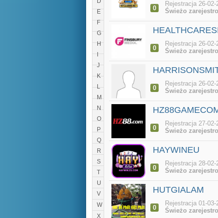
D
Rejestracja 26-02-
0
Świeżo zarejestr
E
F
HEALTHCARE
G
Rejestracja 26-02-
H
0
Świeżo zarejestr
I
J
HARRISONSMI
K
Rejestracja 26-02-
L
0
Świeżo zarejestr
M
N
HZ88GAMECO
O
Rejestracja 27-02-
0
P
Świeżo zarejestr
Q
HAYWINEU
R
S
Rejestracja 28-02-
0
Świeżo zarejestr
T
U
HUTGIALAM
V
Rejestracja 01-03-
W
0
Świeżo zarejestr
X