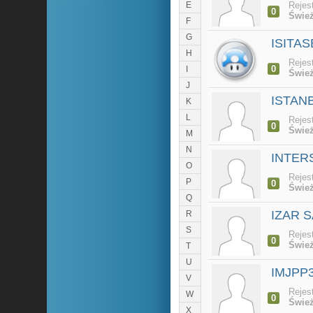
E
Rejes
0
Śwież
F
G
ISITAS
H
Rejes
0
I
Śwież
J
ISTAN
K
L
Rejes
0
Śwież
M
N
INTER
O
Rejes
P
0
Śwież
Q
IZAR 
R
S
Rejes
0
Śwież
T
U
IMJPP
V
Rejes
W
0
Śwież
X