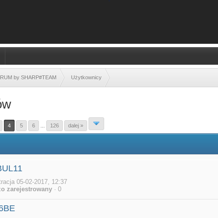
FORUM by SHARP#TEAM
Użytkownicy
ów
4
5
6
...
126
dalej »
BUL11
tracja 05-02-2017, 12:37
o zarejestrowany
· 0
6BE