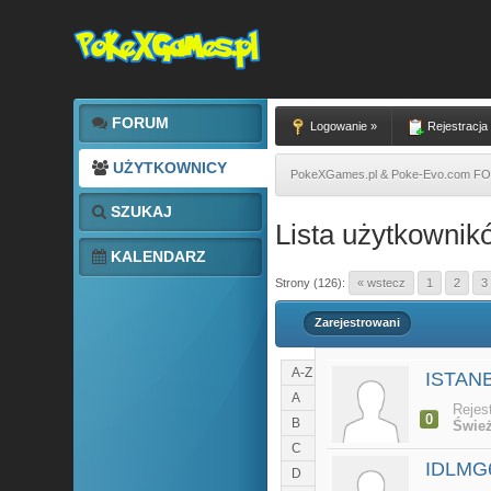
FORUM
Logowanie »
Rejestracja
UŻYTKOWNICY
PokeXGames.pl & Poke-Evo.com 
SZUKAJ
Lista użytkownik
KALENDARZ
Strony (126):
« wstecz
1
2
3
Zarejestrowani
A-Z
ISTAN
A
Rejes
0
B
Śwież
C
IDLMG
D