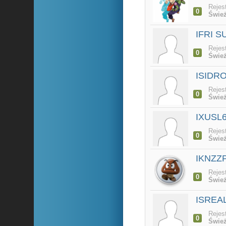
Rejes
0
Śwież
IFRI 
Rejes
0
Śwież
ISIDR
Rejes
0
Śwież
IXUSL
Rejes
0
Śwież
IKNZZ
Rejes
0
Śwież
ISREA
Rejes
0
Śwież