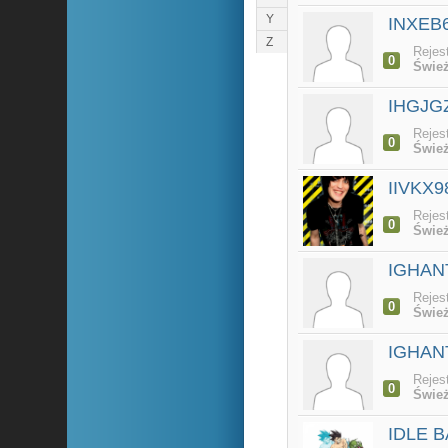
Y
INXEB
Z
Rejes
0
Śwież
IHGJG
Rejes
0
Śwież
IIVKX9
Rejes
0
Śwież
IGHAN
Rejes
0
Śwież
IGHAN
Rejes
0
Śwież
IDLE 