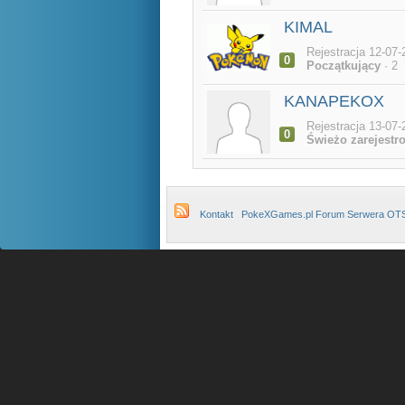
KIMAL
Rejestracja 12-07-
0
Początkujący
· 2
KANAPEKOX
Rejestracja 13-07-
0
Świeżo zarejestr
Kontakt
PokeXGames.pl Forum Serwera OT