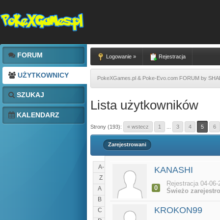
FORUM
Logowanie »
Rejestracja
UŻYTKOWNICY
PokeXGames.pl & Poke-Evo.com FORUM by SH
SZUKAJ
Lista użytkowników
KALENDARZ
Strony (193):
« wstecz
1
...
3
4
5
6
Zarejestrowani
A-
KANASHI
Z
Rejestracja 04-06-
0
A
Świeżo zarejestr
B
KROKON99
C