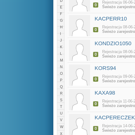
D
Rejestracja 06-06-
0
Świeżo zarejestr
E
F
KACPERR10
G
Rejestracja 08-06-
H
0
Świeżo zarejestr
I
J
KONDZIO1050
K
Rejestracja 08-06-
L
0
Świeżo zarejestr
M
N
KORS94
O
Rejestracja 09-06-
0
P
Świeżo zarejestr
Q
KAXA98
R
S
Rejestracja 11-06-
0
Świeżo zarejestr
T
U
KACPERECZEK
V
Rejestracja 14-06-
W
0
Świeżo zarejestr
X