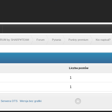
FORUM by SHARP#TEAM
Forum
Pytania
Punkty premium
Kto napisał?
Liczba postów
1
1
 Serwera OTS
Wersja bez grafiki