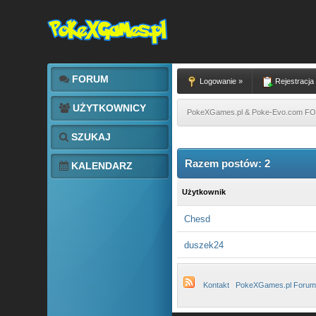
FORUM
Logowanie »
Rejestracja
UŻYTKOWNICY
PokeXGames.pl & Poke-Evo.com 
SZUKAJ
Razem postów: 2
KALENDARZ
Użytkownik
Chesd
duszek24
Kontakt
PokeXGames.pl Forum