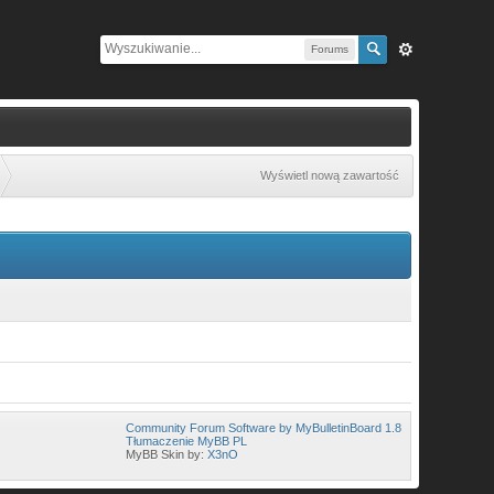
Forums
Wyświetl nową zawartość
Community Forum Software by MyBulletinBoard 1.8
Tłumaczenie MyBB PL
MyBB Skin by:
X3nO