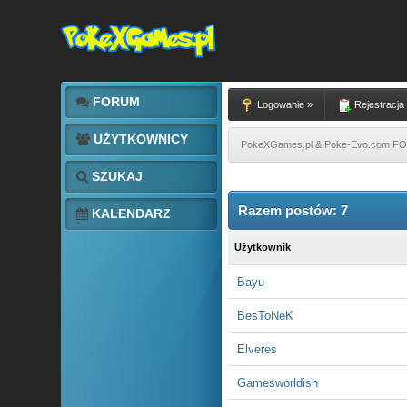
FORUM
Logowanie »
Rejestracja
UŻYTKOWNICY
PokeXGames.pl & Poke-Evo.com 
SZUKAJ
Razem postów: 7
KALENDARZ
Użytkownik
Bayu
BesToNeK
Elveres
Gamesworldish