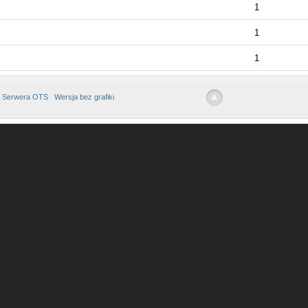
1
1
1
 Serwera OTS
Wersja bez grafiki