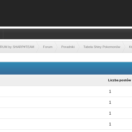
FORUM by SHARP#TEAM
Forum
Poradniki
Tabela Shiny Pokemonów
Kt
Liczba postów
1
1
1
1