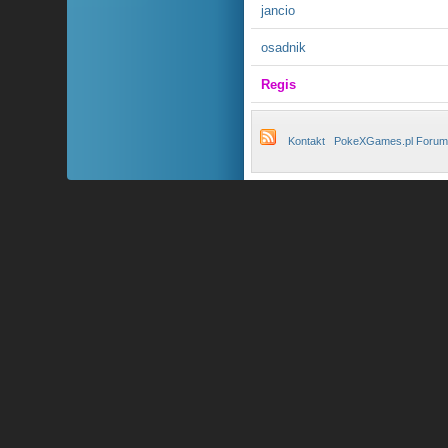
jancio
osadnik
Regis
Kontakt
PokeXGames.pl Forum