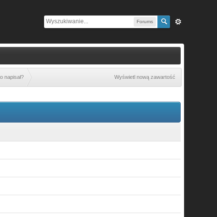
Forums
o napisał?
Wyświetl nową zawartość