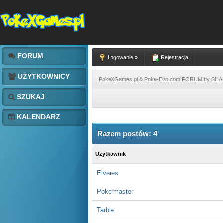
FORUM
Logowanie »
Rejestracja
UŻYTKOWNICY
PokeXGames.pl & Poke-Evo.com FORUM by SH
SZUKAJ
KALENDARZ
Razem postów: 4
Użytkownik
Elveres
Pokermaster
Tarble