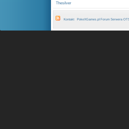
Thesilver
Kontakt
PokeXGames.pl Forum Serwera OT