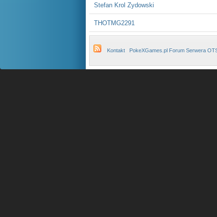
Stefan Krol Zydowski
THOTMG2291
Kontakt
PokeXGames.pl Forum Serwera OT