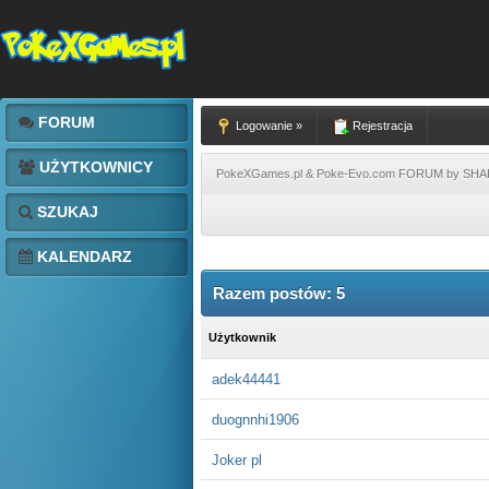
FORUM
Logowanie »
Rejestracja
UŻYTKOWNICY
PokeXGames.pl & Poke-Evo.com FORUM by SH
SZUKAJ
KALENDARZ
Razem postów: 5
Użytkownik
adek44441
duognnhi1906
Joker pl