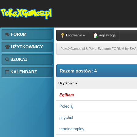
FORUM
Logowanie »
Rejestracja
UŻYTKOWNICY
PokeXGames.pl & Poke-Evo.com FORUM by SH
SZUKAJ
Razem postów: 4
KALENDARZ
Użytkownik
Egiliam
Poleciaj
psychol
terminatorplay