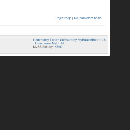
Rejestracja
|
Nie pamiętam hasła
Community Forum Software by MyBulletinBoard 1.8
Tłumaczenie MyBB PL
MyBB Skin by:
X3nO