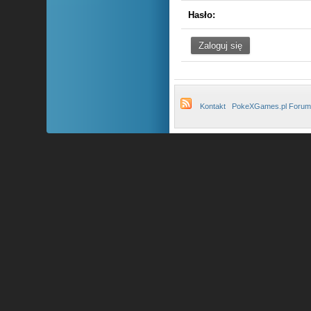
Hasło:
Kontakt
PokeXGames.pl Forum