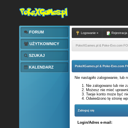
FORUM
Logowanie »
Rejestracja
UŻYTKOWNICY
PokeXGames.pl & Poke-Evo.com 
SZUKAJ
PokeXGames.pl & Poke-Evo.com
KALENDARZ
Nie nastąpiło zalogowanie, lub 
Nie zalogowano lub nie za
Możesz nie mieć uprawnie
Twoje konto może być ni
Odwiedzono tę stronę wpi
Zaloguj się
Login/Adres e-mail: