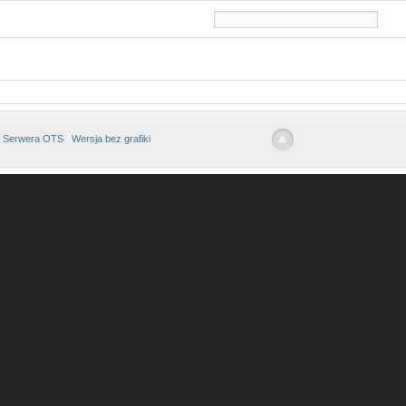
 Serwera OTS
Wersja bez grafiki