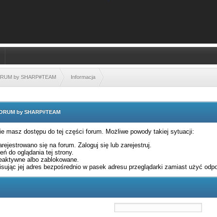
FORUM by SHARP#TEAM
Informacja
 FORUM by SHARP#TEAM
nie masz dostępu do tej części forum. Możliwe powody takiej sytuacji:
rejestrowano się na forum. Zaloguj się lub zarejestruj.
ń do oglądania tej strony.
eaktywne albo zablokowane.
sując jej adres bezpośrednio w pasek adresu przeglądarki zamiast użyć odpo