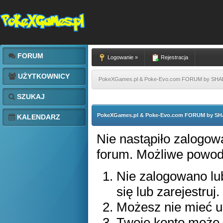
FORUM
Logowanie »
Rejestracja
UŻYTKOWNICY
PokeXGames.pl & Poke-Evo.com FORUM by SH
SZUKAJ
PokeXGames.pl & Poke-Evo.com FORUM by S
KALENDARZ
Nie nastąpiło zalogowa
forum. Możliwe powody 
Nie zalogowano lub
się lub zarejestruj.
Możesz nie mieć up
Twoje konto może 