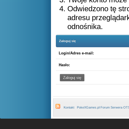
Odwiedzono tę str
adresu przeglądar
odnośnika.
Zaloguj się
Login/Adres e-mail:
Hasło:
Kontakt
PokeXGames.pl Forum Serwera OT