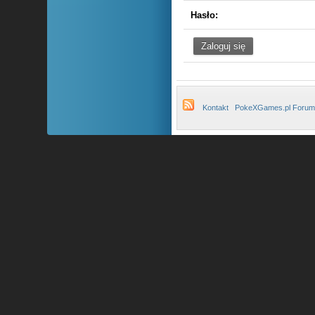
Hasło:
Kontakt
PokeXGames.pl Forum