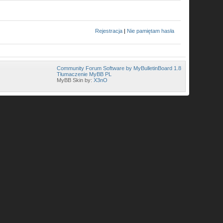
Rejestracja
|
Nie pamiętam hasła
Community Forum Software by MyBulletinBoard 1.8
Tłumaczenie MyBB PL
MyBB Skin by:
X3nO