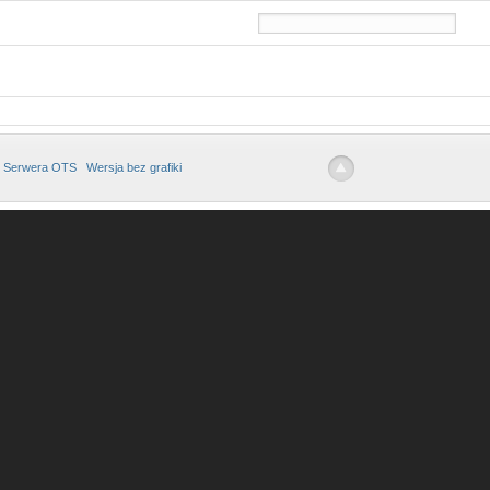
 Serwera OTS
Wersja bez grafiki