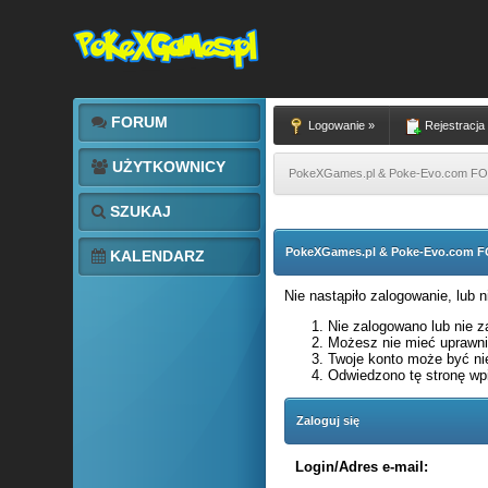
FORUM
Logowanie »
Rejestracja
UŻYTKOWNICY
PokeXGames.pl & Poke-Evo.com 
SZUKAJ
PokeXGames.pl & Poke-Evo.com
KALENDARZ
Nie nastąpiło zalogowanie, lub 
Nie zalogowano lub nie za
Możesz nie mieć uprawnie
Twoje konto może być ni
Odwiedzono tę stronę wpi
Zaloguj się
Login/Adres e-mail: