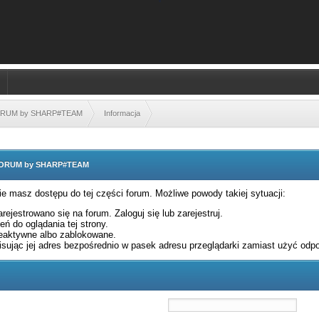
FORUM by SHARP#TEAM
Informacja
 FORUM by SHARP#TEAM
nie masz dostępu do tej części forum. Możliwe powody takiej sytuacji:
rejestrowano się na forum. Zaloguj się lub zarejestruj.
ń do oglądania tej strony.
eaktywne albo zablokowane.
sując jej adres bezpośrednio w pasek adresu przeglądarki zamiast użyć odpo