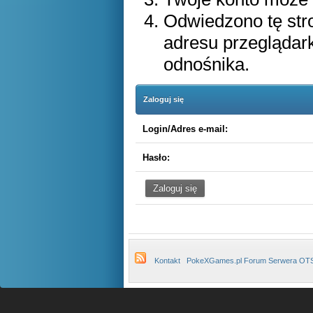
Odwiedzono tę str
adresu przeglądar
odnośnika.
Zaloguj się
Login/Adres e-mail:
Hasło:
Kontakt
PokeXGames.pl Forum Serwera OT