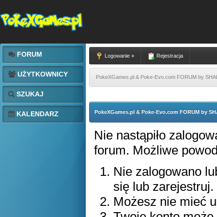
FORUM
Logowanie »
Rejestracja
UŻYTKOWNICY
PokeXGames.pl & Poke-Evo.com FORUM by SH
SZUKAJ
PokeXGames.pl & Poke-Evo.com FORUM by S
KALENDARZ
Nie nastąpiło zalogowa
forum. Możliwe powody 
Nie zalogowano lub
się lub zarejestruj.
Możesz nie mieć up
Twoje konto może 