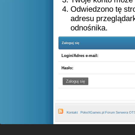
Odwiedzono tę str
adresu przeglądar
odnośnika.
Zaloguj się
Login/Adres e-mail:
Hasło:
Kontakt
PokeXGames.pl Forum Serwera OT