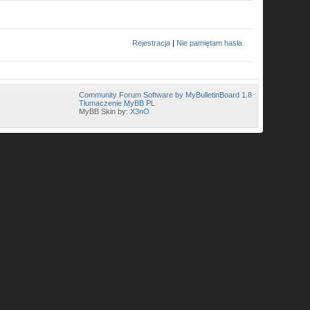
Rejestracja
|
Nie pamiętam hasła
Community Forum Software by MyBulletinBoard 1.8
Tłumaczenie MyBB PL
MyBB Skin by:
X3nO