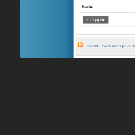
Hasło:
Kontakt
PokeXGames.pl Forum