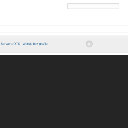
 Serwera OTS
Wersja bez grafiki