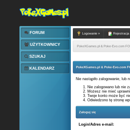
FORUM
Logowanie »
Rejestracja
UŻYTKOWNICY
PokeXGames.pl & Poke-Evo.com 
SZUKAJ
PokeXGames.pl & Poke-Evo.com
KALENDARZ
Nie nastąpiło zalogowanie, lub 
Nie zalogowano lub nie za
Możesz nie mieć uprawnie
Twoje konto może być ni
Odwiedzono tę stronę wpi
Zaloguj się
Login/Adres e-mail: