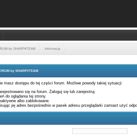
FORUM by SHARP#TEAM
Informacja
 FORUM by SHARP#TEAM
nie masz dostępu do tej części forum. Możliwe powody takiej sytuacji:
rejestrowano się na forum. Zaloguj się lub zarejestruj.
ń do oglądania tej strony.
eaktywne albo zablokowane.
sując jej adres bezpośrednio w pasek adresu przeglądarki zamiast użyć odpo