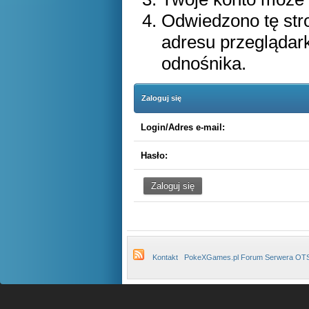
Odwiedzono tę str
adresu przeglądar
odnośnika.
Zaloguj się
Login/Adres e-mail:
Hasło:
Kontakt
PokeXGames.pl Forum Serwera OT