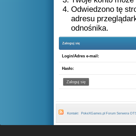
Odwiedzono tę str
adresu przeglądar
odnośnika.
Zaloguj się
Login/Adres e-mail:
Hasło:
Kontakt
PokeXGames.pl Forum Serwera OT