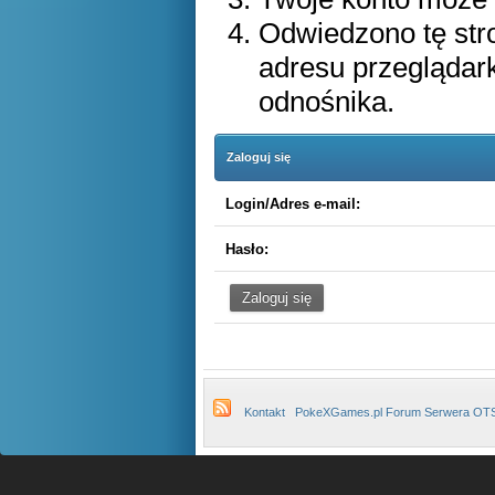
Odwiedzono tę str
adresu przeglądar
odnośnika.
Zaloguj się
Login/Adres e-mail:
Hasło:
Kontakt
PokeXGames.pl Forum Serwera OT