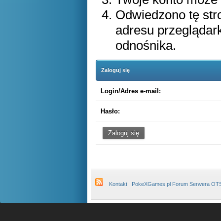
Odwiedzono tę str
adresu przeglądar
odnośnika.
Zaloguj się
Login/Adres e-mail:
Hasło:
Kontakt
PokeXGames.pl Forum Serwera OT