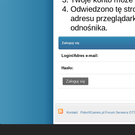
Odwiedzono tę str
adresu przeglądar
odnośnika.
Zaloguj się
Login/Adres e-mail:
Hasło:
Kontakt
PokeXGames.pl Forum Serwera OT