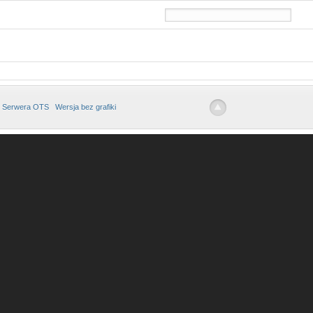
 Serwera OTS
Wersja bez grafiki