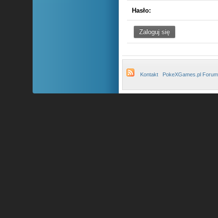
Hasło:
Kontakt
PokeXGames.pl Forum