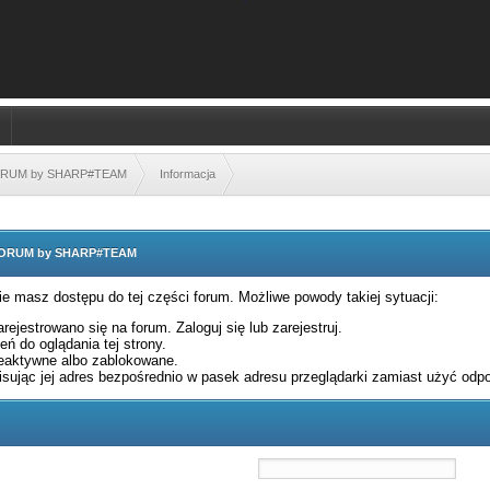
FORUM by SHARP#TEAM
Informacja
 FORUM by SHARP#TEAM
nie masz dostępu do tej części forum. Możliwe powody takiej sytuacji:
rejestrowano się na forum. Zaloguj się lub zarejestruj.
ń do oglądania tej strony.
eaktywne albo zablokowane.
sując jej adres bezpośrednio w pasek adresu przeglądarki zamiast użyć odpo