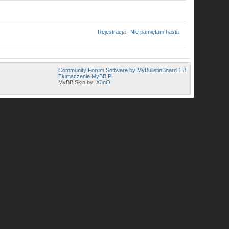
Rejestracja
|
Nie pamiętam hasła
Community Forum Software by MyBulletinBoard 1.8
Tłumaczenie MyBB PL
MyBB Skin by:
X3nO