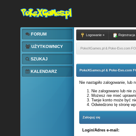
FORUM
Logowanie »
Rejestracja
UŻYTKOWNICY
PokeXGames.pl & Poke-Evo.com 
SZUKAJ
PokeXGames.pl & Poke-Evo.com
KALENDARZ
Nie nastąpiło zalogowanie, lub 
Nie zalogowano lub nie za
Możesz nie mieć uprawnie
Twoje konto może być ni
Odwiedzono tę stronę wpi
Zaloguj się
Login/Adres e-mail: