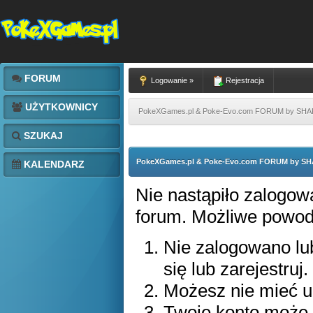
FORUM
Logowanie »
Rejestracja
UŻYTKOWNICY
PokeXGames.pl & Poke-Evo.com FORUM by SH
SZUKAJ
PokeXGames.pl & Poke-Evo.com FORUM by S
KALENDARZ
Nie nastąpiło zalogowa
forum. Możliwe powody 
Nie zalogowano lub
się lub zarejestruj.
Możesz nie mieć up
Twoje konto może 