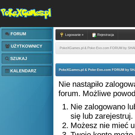
FORUM
Logowanie »
Rejestracja
UŻYTKOWNICY
PokeXGames.pl & Poke-Evo.com FORUM by SH
SZUKAJ
PokeXGames.pl & Poke-Evo.com FORUM by S
KALENDARZ
Nie nastąpiło zalogowa
forum. Możliwe powody 
Nie zalogowano lub
się lub zarejestruj.
Możesz nie mieć up
Twoje konto może 