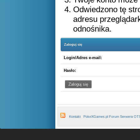
Odwiedzono tę str
adresu przeglądar
odnośnika.
Zaloguj się
Login/Adres e-mail:
Hasło:
Kontakt
PokeXGames.pl Forum Serwera OT