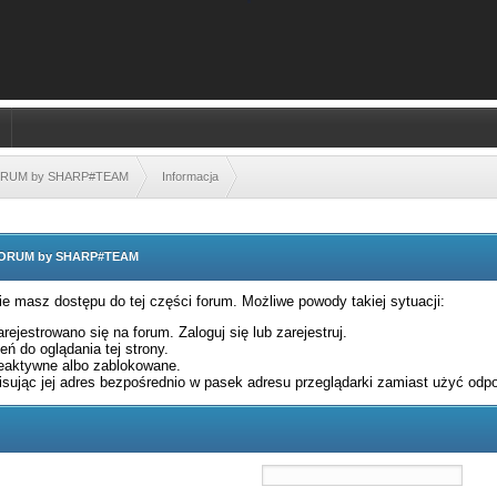
FORUM by SHARP#TEAM
Informacja
 FORUM by SHARP#TEAM
nie masz dostępu do tej części forum. Możliwe powody takiej sytuacji:
rejestrowano się na forum. Zaloguj się lub zarejestruj.
ń do oglądania tej strony.
eaktywne albo zablokowane.
sując jej adres bezpośrednio w pasek adresu przeglądarki zamiast użyć odpo