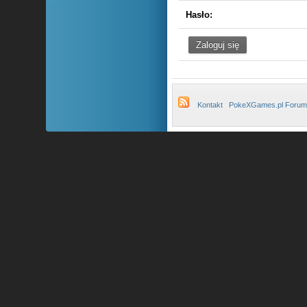
Hasło:
Kontakt
PokeXGames.pl Forum