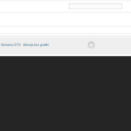
 Serwera OTS
Wersja bez grafiki