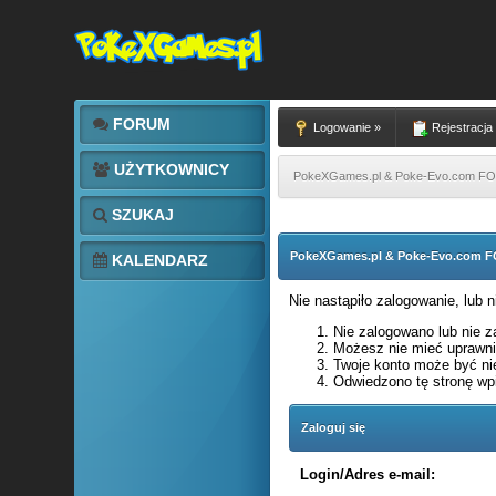
FORUM
Logowanie »
Rejestracja
UŻYTKOWNICY
PokeXGames.pl & Poke-Evo.com 
SZUKAJ
PokeXGames.pl & Poke-Evo.com
KALENDARZ
Nie nastąpiło zalogowanie, lub 
Nie zalogowano lub nie za
Możesz nie mieć uprawnie
Twoje konto może być ni
Odwiedzono tę stronę wpi
Zaloguj się
Login/Adres e-mail: