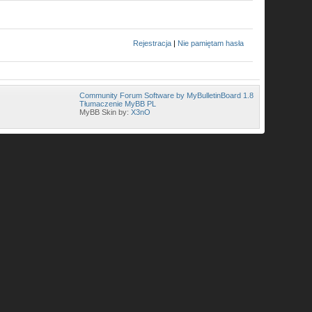
Rejestracja
|
Nie pamiętam hasła
Community Forum Software by MyBulletinBoard 1.8
Tłumaczenie MyBB PL
MyBB Skin by:
X3nO